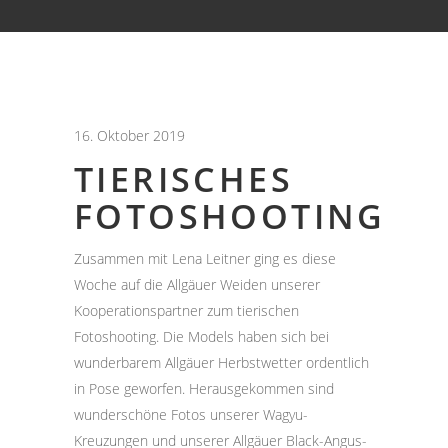
16. Oktober 2019
TIERISCHES
FOTOSHOOTING
Zusammen mit Lena Leitner ging es diese
Woche auf die Allgäuer Weiden unserer
Kooperationspartner zum tierischen
Fotoshooting. Die Models haben sich bei
wunderbarem Allgäuer Herbstwetter ordentlich
in Pose geworfen. Herausgekommen sind
wunderschöne Fotos unserer Wagyu-
Kreuzungen und unserer Allgäuer Black-Angus-